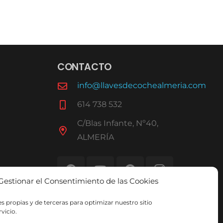
CONTACTO
info@llavesdecochealmeria.com
614 738 532
C/Blas Infante, Nº40,
ALMERÍA
Gestionar el Consentimiento de las Cookies
s propias y de terceras para optimizar nuestro sitio
vicio.