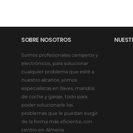
SOBRE NOSOTROS
NUEST
Somos profesionales cerrajeros y
electrónicos, para solucionar
cualquier problema que esté a
nuestro alcance, somos
especialistas en llaves, mandos
de coche y garaje, todo para
poder solucionarle los
problemas que le puedan surgir
de la forma más eficiente, con
centro en Almería.