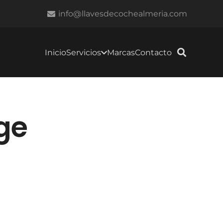
info@llavesdecochealmeria.com
Inicio
Servicios
Marcas
Contacto
ge