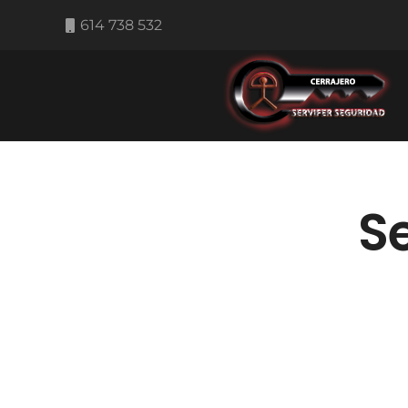
614 738 532
S