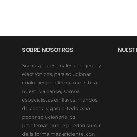
SOBRE NOSOTROS
NUEST
Somos profesionales cerrajeros y
electrónicos, para solucionar
cualquier problema que esté a
nuestro alcance, somos
especialistas en llaves, mandos
de coche y garaje, todo para
poder solucionarle los
problemas que le puedan surgir
de la forma más eficiente, con