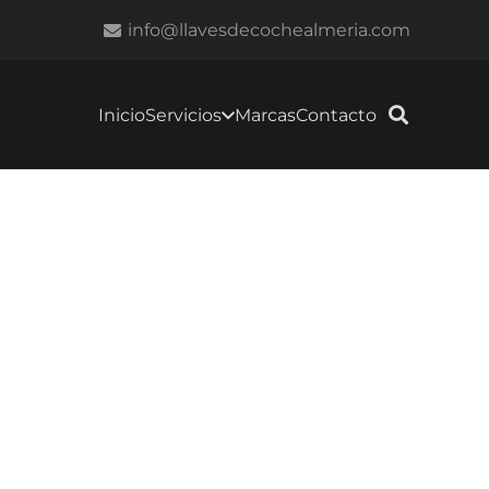
info@llavesdecochealmeria.com
Inicio
Servicios
Marcas
Contacto