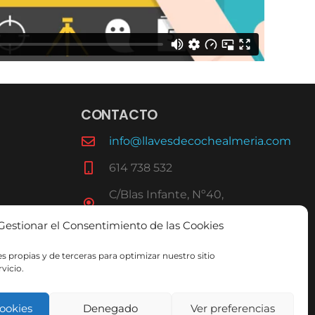
CONTACTO
info@llavesdecochealmeria.com
614 738 532
C/Blas Infante, Nº40,
ALMERÍA
Gestionar el Consentimiento de las Cookies
s propias y de terceras para optimizar nuestro sitio
vicio.
cookies
Denegado
Ver preferencias